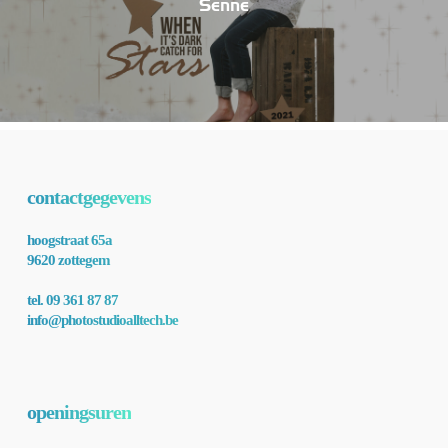
Senne
contactgegevens
hoogstraat 65a
9620 zottegem
tel. 09 361 87 87
info@photostudioalltech.be
openingsuren