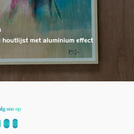
t
 houtlijst met aluminium effect
olg ons op