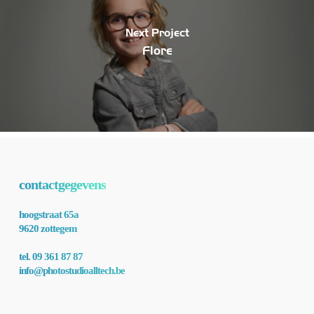
Next Project
Flore
contactgegevens
hoogstraat 65a
9620 zottegem
tel. 09 361 87 87
info@photostudioalltech.be