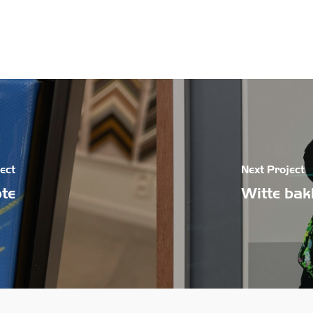
ect
Next Project
pte
Witte bakl