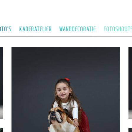
OTO’S
KADERATELIER
WANDDECORATIE
FOTOSHOOT