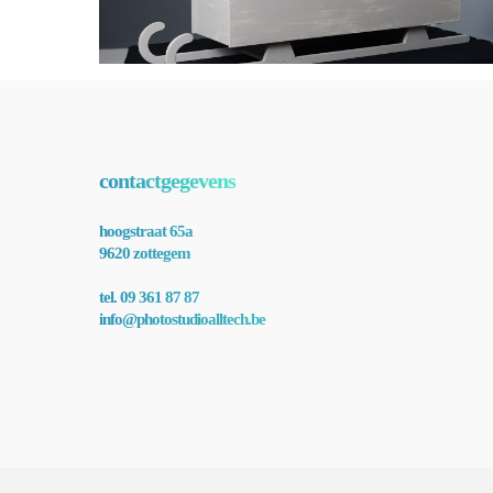
contactgegevens
hoogstraat 65a
9620 zottegem
tel. 09 361 87 87
info@photostudioalltech.be