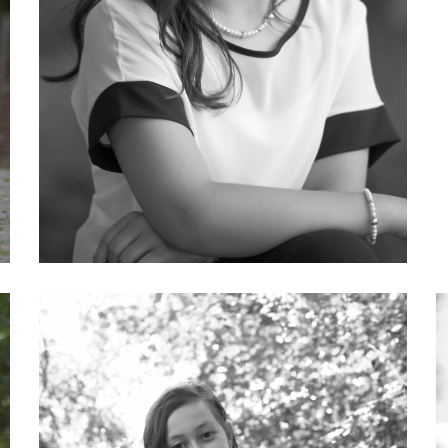
DSC_4982
D