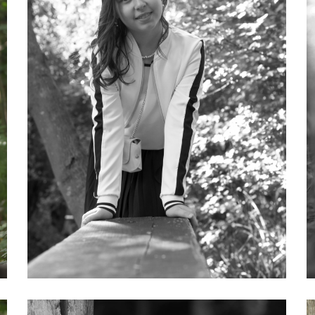
DSC_5019
D