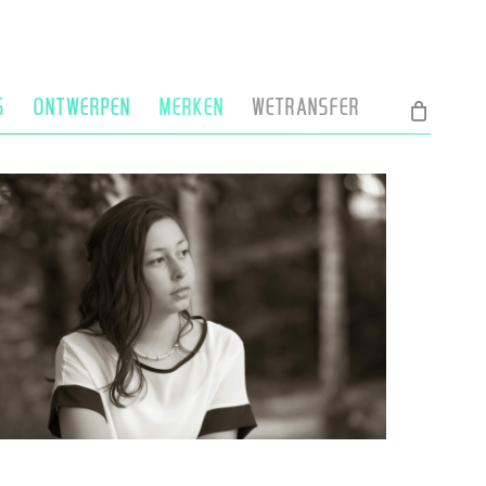
S
ONTWERPEN
MERKEN
WETRANSFER
SC_4944