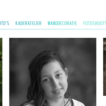
OTO’S
KADERATELIER
WANDDECORATIE
FOTOSHOOT
DSC_4941
D