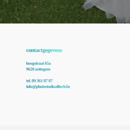
contactgegevens
hoogstraat 65a
9620 zottegem
tel. 09 361 87 87
info@photostudioalltech.be