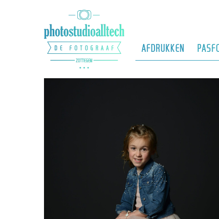
Skip
to
main
content
AFDRUKKEN
PASF