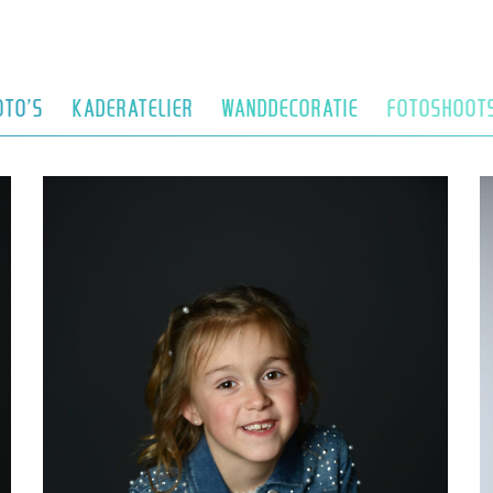
OTO’S
KADERATELIER
WANDDECORATIE
FOTOSHOOT