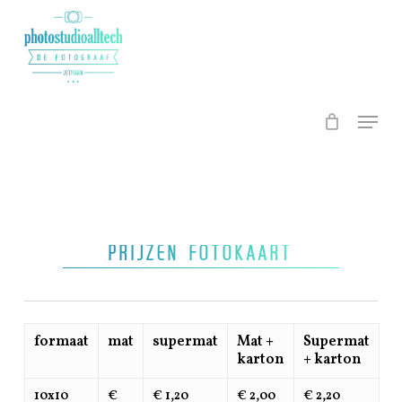
Skip
to
main
Close
content
Menu
Menu
Prijzen Fotokaart
formaat
mat
supermat
Mat +
Supermat
karton
+ karton
10x10
€
€ 1,20
€ 2,00
€ 2,20